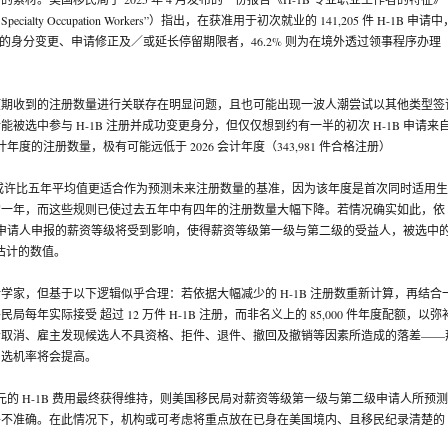
f H-1B Specialty Occupation Workers”）指出，在获准用于初次就业的 141,205 件 H-1B 申请
办理的身分变更、申请修正及／或延长停留期限者，46.2% 则为在境外透过领事程序办理
预期收到的注册数量进行关联存在明显问题，且也可能出现一波人潮尝试以其他类型签
被选中参与 H-1B 注册并成功变更身分，但仅仅想到约有一半的初次 H-1B 申请来
会计年度的注册数量，极有可能远低于 2026 会计年度（343,981 件合格注册）
数，或许比五年平均值更适合作为预测未来注册数量的基准，因为该年度是首次同时适用
的一年，而这些规则已使过去五年中有四年的注册数量大幅下降。若情况确实如此，依
须为申请人申报的薪资等级将受到影响，使得薪资等级第一级与第二级的受益人，被选中
所估计的数值。
学家，但基于以下逻辑似乎合理：若依据大幅减少的 H-1B 注册数重新计算，再结合
每年实际接受 超过 12 万件 H-1B 注册，而非名义上的 85,000 件年度配额，以弥
会取消、雇主发现候选人不具资格、拒件、退件、撤回及撤销等因素所造成的落差——
中选机率将会提高。
美元的 H-1B 费用最终获得维持，则美国移民局对薪资等级第一级与第二级申请人所预
并不准确。在此情况下，机构或可考虑将重点放在已身在美国境内、且移民纪录清楚的