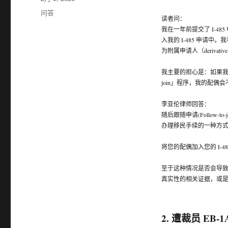
布
分
问答
读者问：
于
类
我在一年前提交了 I-4
入我的 I-485 申请中
为附属申请人（derivati
我主要的担心是：如果我现
join」程序，我的配偶
李亚伦律师回答：
随后跟随申请(Follo
办理移民手续的一种方
将您的配偶加入您的 I-4
至于这种情况是否会导
真实性的相关证据，或
2. 遭裁员 EB