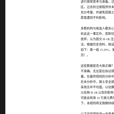
进行周密思考与准备。注
区。过去的注册程序并
充分考量，并避免因国土
愿案遭到不利影响。
多数机构与候选人都关
机会这一事实外，若职
放弃，认为提交 H-1
法，根据历史资料，假设
如下：第一级 15.29%、第
页）。
这些数据是否大致正确？目
不准确。无论是在拟议
量。在最终规则的分析中，
在本分析中，国土安全
采用五年平均值，以估算
以反映 H-1B 公告的影
可能会核准 10 万美元费
下，本规则将无限期持
以下内容提供进一步思考的