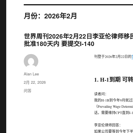
月份：2026年2月
世界周刊2026年2月22日李亚伦律师移民信箱:
批准180天内 要提交I-140
刊登于2026年2月22日的
作
Alan Lee
1. H-1到期 可
者
发
2月 22, 2026
布
分
问答
读者问：
于
类
我的H-1B到今年9月
（Prevailing Wag
话，需要维持CPT直到I
李亚伦律师回答：
如果公司要等到今年下半年才