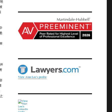
作地
被
请
中
脆
率
乎并
考
View Alan Lee’s profile
部
算
长
较之