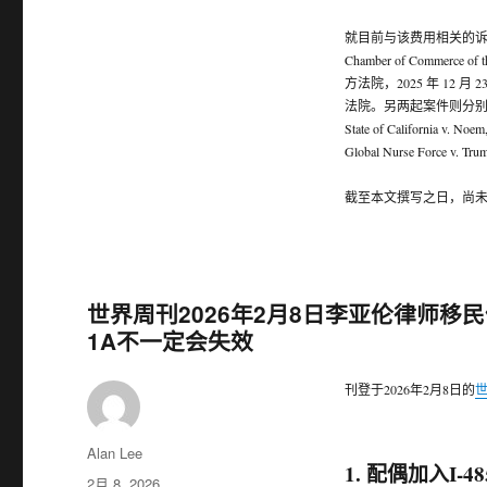
就目前与该费用相关的
Chamber of Commerce of
方法院，2025 年 1
法院。另两起案件则分
State of California
Global Nurse Force 
截至本文撰写之日，尚
世界周刊2026年2月8日李亚伦律师移民信箱:
1A不一定会失效
刊登于2026年2月8日的
世
作
Alan Lee
1. 配偶加入I-
者
发
2月 8, 2026