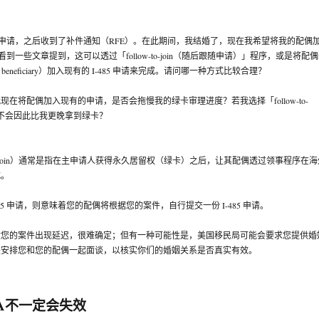
85 申请，之后收到了补件通知（RFE）。在此期间，我结婚了，现在我希望将我的配偶
。我看到一些文章提到，这可以透过「follow-to-join（随后跟随申请）」程序，或是将配
ve beneficiary）加入现有的 I-485 申请来完成。请问哪一种方式比较合理？
在将配偶加入现有的申请，是否会拖慢我的绿卡审理进度？若我选择「follow-to-
会不会因此比我更晚拿到绿卡？
w-to-join）通常是指在主申请人获得永久居留权（绿卡）之后，让其配偶透过领事程序在海
式。
85 申请，则意味着您的配偶将根据您的案件，自行提交一份 I-485 申请。
致您的案件出现延迟，很难确定；但有一种可能性是，美国移民局可能会要求您提供婚
是安排您和您的配偶一起面谈，以核实你们的婚姻关系是否真实有效。
-1A不一定会失效