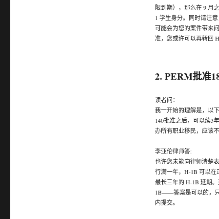
限到期），那么在 9 月之
1 学生身分。同时请注
可能会为您的案件带来问
准，您或许可以再转回 H-
2. PERM批准1
读者问：
我一开始的理解是，以下三
140批准之后，可以续
办所有职业移民，应该不会
李亚伦律师答:
也许您未能向律师清楚表达
行满一年，H-1B 可以
最长三年的 H-1B 延期
1B——答案是可以的，只要自
内提交。