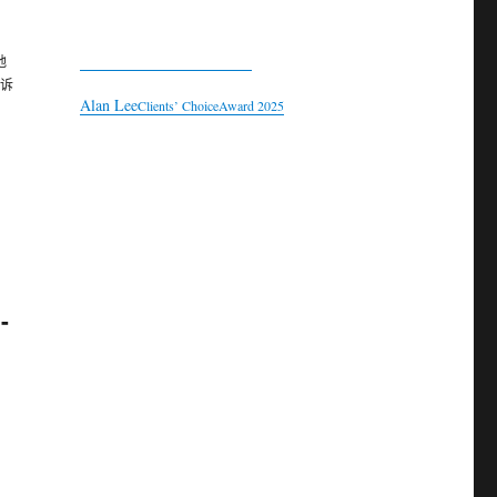
地
上诉
Alan Lee
Clients’ Choice
Award 2025
-