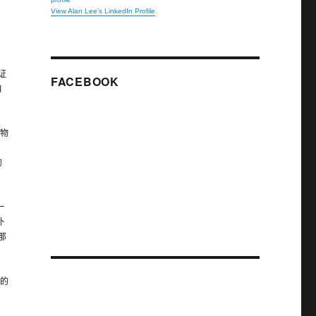
View Alan Lee’s LinkedIn Profile
中，
证
FACEBOOK
自
生物
的
一
补
那
测的