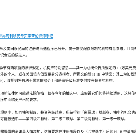
世界周刊移民专页李亚伦律师手记
上限季节及美国移民局的注册与抽选程序已展开。属于需受配额限制的机构有意参与，且尚
辨识合适的候选人。
签证季节有两项新的法律规定，机构应特别留意——其一为总统公告所规定的 10 万美元费
外的个人，或在美国境内但变更身分遭拒者，所提交的新 H-1B 申请案；其二为加权
Wage Rule)，该规则将有利于愿意依据劳工部薪资等级标准支付较高薪资的机构。
两项新法律仍可能遭法院阻挡，但在今年的抽选中，应假设它们仍将持续适用，这将使
程序中面临更严格的要求。
资规则中，如同抽签制度，薪资等级越高，所获得的「彩票球」就越多，抽中的机会也
有可能被选中——第四级四颗球、第三级三颗球、第二级两颗球、第一级一颗球。
需揭露的资讯量大幅增加，这将要求在注册阶段以及（若被选中）后续 H-1B 申请阶