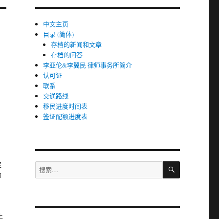
中文主页
目录 (简体)
存档的新闻和文章
存档的问答
李亚伦&李翼民 律师事务所简介
认可证
联系
交通路线
移民进度时间表
签证配额进度表
搜
定
搜
索
的
索：
上