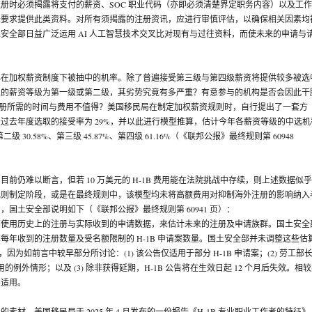
册时必须揭露将支付的薪资、SOC 职业代码（亦即必须清楚界定职务内容）以及工
未要求提供此类资料。对所有须揭露的注册资讯，应进行审慎评估，以确保相关因素均
安全部日益广泛运用 AI 人工智慧技术交叉比对现有与过往资料，而使未来的申请与
心在加权薪资制度下被抽中的机率。除了普遍接受第三级与第四级薪资将提供较多被选
位的薪资等级为第一级或第二级，其劣势究竟有多严重？有意参与的机构是否会因此干
B 注册所需的时间与费用不值得？美国移民局在制定加权薪资规则时，自行提出了一套方
过去年度选取的接受率为 29%，并以此进行模型推算，估计今年各薪资等级的中选机
二级 30.58%、第三级 45.87%、第四级 61.16%（《联邦公报》最终规则第 60948
前仍难以断言，但若 10 万美元的 H-1B 费用能在法院挑战中存续，则上述数据似
规则制定阶段，或是在最终规则中，该模型均未将高额费用对抑制海外注册的影响纳入
国土安全部说明如下（《联邦公报》最终规则第 60941 页）：
部使用历史上的注册与实际收到的申请数据，来估计未来的注册及申请族群。国土安全
每年收到的注册数量及受名额限制的 H-1B 申请案数量。国土安全部并未调整这些估
响，因为如前言中较早部分所讨论：(1) 该公告仅适用于部分 H-1B 申请案；(2) 劳工部
用的例外情形；以及 (3) 除非获得延期，H-1B 公告将在生效日起 12 个月后失效。相
续适用。
素材。美国移民局于 2025 年 4 月发布的一份报告《H-1B 专业职业工作者的特征》