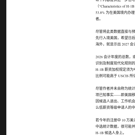
（“Characteristics o
53.8% 为在美国境内
者。
尽管将此类数据直接与
先行入境美国，希望日后能
海外，就显示出 2027 
2026 会计年度的总
识别及制度现代化规则
H-1B 薪资加权规定
比例可能高于 USCIS 
尽管作者并未自称为统计
项已知事实——即美国移民局
因候选人退出、工作机
么低薪资等级申请人的
若今年的注册中 10 万
中选统计数据，很可能
H-1B 候选人身上。