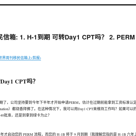
 1. H-1到期 可转Day1 CPT吗？ 2. PERM
世界周刊移民信箱上(剪报)
转Day1 CPT吗？
就过期了，公司坚持要到今年下半年才开始申请PERM，估计在过期前能拿到工资标准认
e Determination）都烧香拜佛了。在这种情况下，我可以用Day1 CPT来维持工作吗？如果可以
-140批准，还是到拿到绿卡为止？
启动您的 PERM 流程，而您的 H-1B 将于 9 月到期（我理解您指的是 H-1B 六年