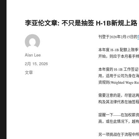
李亚伦文章: 不只是抽签 H-1B新规上路
刊登于2026年2月15日的
本年度 H-1B 配额
作
Alan Lee
开始，则应于本月着手
者
发
2月 15, 2026
本年度的 H-1B 工作
布
分
文章
用，适用于公司为身在海
于
类
资规则(Weighted 
需要注意的是，尽管这
构及其法律代表在抽签
提醒一下——在加权薪
高，或在此情况下，越
另一项挑战在于流程中所