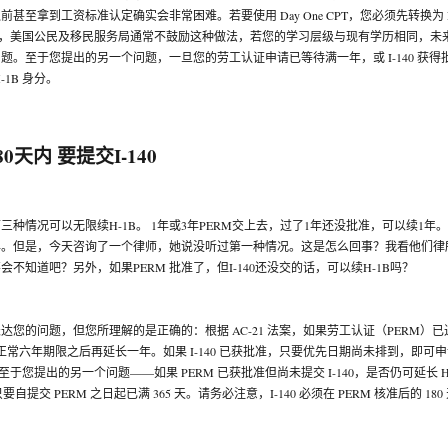
前甚至拿到工资标准认定确实会非常困难。若要使用 Day One CPT，您必须先转换为 F
意，美国公民及移民服务局通常不鼓励这种做法，若您的学习层级与现有学历相同，未
题。至于您提出的另一个问题，一旦您的劳工认证申请已等待满一年，或 I-140 获得
1B 身分。
80天内 要提交I-140
种情况可以无限续H-1B。 1年或3年PERM交上去，过了1年还没批准，可以续1年。 
3年。但是，今天咨询了一个律师，她说没听过第一种情况。这是怎么回事？我看他们律
不知道吧？另外，如果PERM 批准了，但I-140还没交的话，可以续H-1B吗？
您的问题，但您所理解的是正确的：根据 AC-21 法案，如果劳工认证（PERM）已
在正常六年期限之后再延长一年。如果 I-140 已获批准，只要优先日期尚未排到，即可
。至于您提出的另一个问题——如果 PERM 已获批准但尚未提交 I-140，是否仍可延长 H
提交 PERM 之日起已满 365 天。请务必注意，I-140 必须在 PERM 核准后的 180