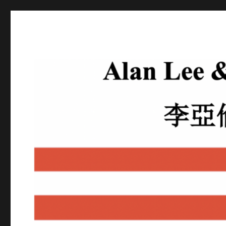
李亚伦律师
Attorney At Law