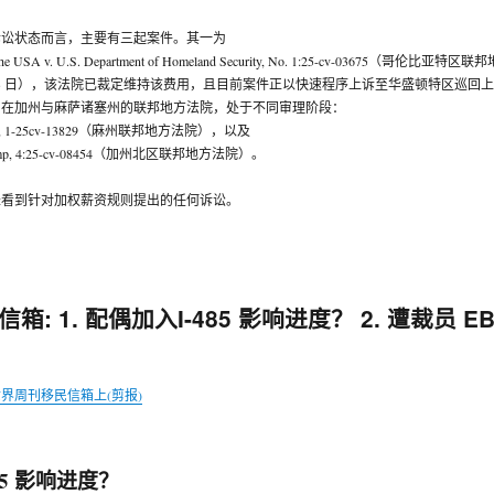
诉讼状态而言，主要有三起案件。其一为
 the USA v. U.S. Department of Homeland Security, No. 1:25-cv-03675（哥伦比亚特区联邦
2 月 23 日），该法院已裁定维持该费用，且目前案件正以快速程序上诉至华盛顿特区巡回
别在加州与麻萨诸塞州的联邦地方法院，处于不同审理阶段：
 v. Noem, 1-25cv-13829（麻州联邦地方法院），以及
v. Trump, 4:25-cv-08454（加州北区联邦地方法院）。
未看到针对加权薪资规则提出的任何诉讼。
 1. 配偶加入I-485 影响进度？ 2. 遭裁员 EB
界周刊移民信箱上(剪报)
485 影响进度？