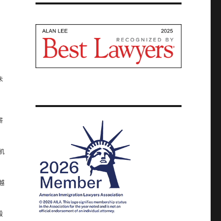
未
薪
机
越
段