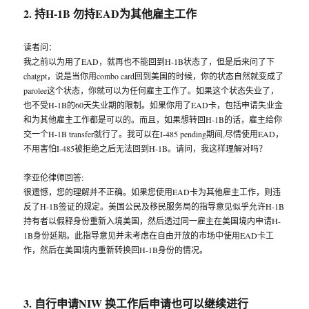
2. 持H-1B 勿持EAD为其他雇主工作
读者问：
我之前以为用了EAD，就再也不能回到H-1B状态了，但是后来问了下
chatgpt，说是当你用combo card回到美国的时候，你的状态自然就变成了
parolee这个状态，你就可以为任何雇主工作了。如果这个状态失业了，
也不受H-1B的60天失业期的限制。如果你用了EAD卡，包括申请失业金
和为其他雇主工作都是可以的。而且，如果想转回H-1B的话，雇主给你
交一个H-1B transfer就行了。我可以在I-485 pending期间,尽情使用EAD，
不用害怕I-485被拒绝之后无法回到H-1B。请问，我这样理解对吗？
李亚伦律师回答:
很遗憾，您的理解并不正确。如果您使用EAD卡为其他雇主工作，则违
反了H-1B签证的规定。美国公民及移民服务局的指导意见似乎允许H-1B
持有者以假释身份重新入境美国，然后透过同一雇主在美国境内申请H-
1B身份延期。此指导意见并未考虑在自由开放的市场中使用EAD卡工
作，然后在美国境内重新转换回H-1B身份的情况。
3. 自行申请NIW 换工作后申请也可以继续进行