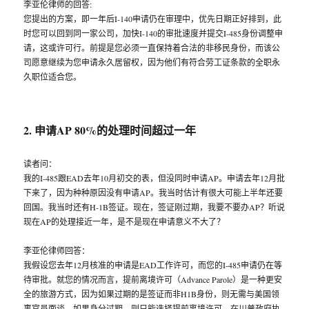
李亚伦律师的回答:
您提出的方案，即一年后I-140申请仍在审理中，优先日期正好排到，此
时您可以回到同一家公司，加快I-140的审批速度并提交I-485身份调整申
请，这或许可行。前提是您必须一直保持着合法的非移民身份，而该公
司愿意继续为您申请永久居留权，因为他们有符合劳工证条款的全职永
久职位适合您。
2. 申请AP 80%的处理时间超过一年
读者问：
我的I-485跟EAD去年10月初交的表，但没同时申请AP。申请去年12月批
下来了，因为种种原因没有申请AP。我当时估计有很大可能上半年还要
回国。我当时还有H-1B签证。现在，签证刚过期，我要不要办AP？听说
现在AP的处理接近一年，是不是现在申请意义不大了？
李亚伦律师回答：
我假设您去年12月核准的申请是EAD工作许可，而您的I-485申请仍在等
待审批。就您的情况而言，提前离境许可（Advance Parole）是一种更安
全的旅游方式，因为如果过期的是签证而非H1B身份，则无需与美国领
事官员面谈。如果身分过期，则只能选择提前离境许可。在川普政府执