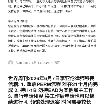
好修改，再次寄出。一直到今天还没有收到任何回覆,支票也没有被对
现。我是自己申请的，担心有什么问题，专门找律师帮忙看了一下我的
文件包裹。律师说，文件没有问题。这是怎么回事？
李亚伦律师回答:
您在被拒后寄回包含正确表格的包裹后，可能尚未收到收据通知，原因
有很多。您提到您请律师审核了包裹，但并非负责您案件的律师可能不
会像实际负责您案件的律师那样认真仔细。您可能将包裹寄到了错误的
地址，或者支付了错误的金额，或者在表格填写上出现了错误。我们最
近也听说，美国公民及移民服务局 (USCIS) 处理重新提交的案件速度并
不快。希望您能尽快收到回覆。
作
Alan Lee
发
6月 14, 2026
分
问答
者
布
类
于
世界周刊2026年6月7日李亚伦律师移民
信箱: 1. 重启PERM流程 难在21个月内完
成 2. 持H-1B 勿持EAD为其他雇主工作
3. 自行申请NIW 换工作后申请也可以继
续进行 4. 领馆处理退案 时间需要较长