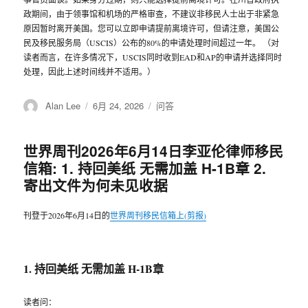
政期间，由于领事馆和机场的严格审查，不建议非移民人士出于非紧急
原因暂时离开美国。您可以立即申请提前离境许可，但请注意，美国公
民及移民服务局（USCIS）公布的80%的申请处理时间超过一年。 （对
读者而言，在许多情况下，USCIS同时收到EAD和AP的申请并选择同时
处理，因此上述时间线并不适用。）
作
Alan Lee
发
6月 24, 2026
分
问答
者
布
类
于
世界周刊2026年6月14日李亚伦律师移民
信箱: 1. 持回美纸 无需加盖 H-1B章 2.
寄出文件为何未见收据
刊登于2026年6月14日的
世界周刊移民信箱上(剪报)
1. 持回美纸 无需加盖 H-1B章
读者问：