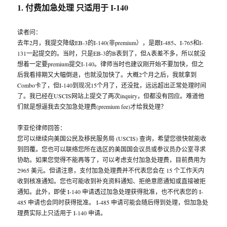
1. 付费加急处理 只适用于 I-140
读者问：
去年2月，我提交降级EB-3的I-140(非premium），是跟I-485、I-765和I-
131一起提交的。当时，只是EB-3的B表到了，但A表差不多，所以就没
想着一定要premium提交I-140。律师当时也建议刚开始不要加快，但之
后我看排期又大幅倒退，也就没加快了。大概2个月之后，我就拿到
Combo卡了，但I-140到现况15个月了，还没批，远远超出正常处理时间
了。我已经在USCIS网站上提交了两次inquiry，但都没有回应。难道他
们就是想逼我去交加急处理费(premium fee)才给我处理？
李亚伦律师回答：
您可以继续向美国公民及移民服务局 (USCIS) 查询，希望您很快就能收
到回覆。您也可以联络您所在选区的美国国会议员或参议员办公室寻求
协助。如果您觉得不能再等了，可以考虑支付加急处理费，目前费用为
2965 美元。但请注意，支付加急处理费并不代表您会在 15 个工作天内
收到核准通知。您也可能收到补充资料通知、拒绝意愿通知或直接被拒
通知。此外，即使 I-140 申请透过加急处理获得批准，也不代表您的 I-
485 申请也会同时获得批准。 I-485 申请可能会随后得到处理，但加急处
理费实际上只适用于 I-140 申请。