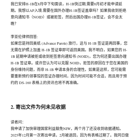
我已安排H-1B在8月中下旬面谈，H-1B快过期,需要8月初才能申请延
期。我想以AP入境.需要在国外办理H-1B签证盖章吗？如果我收到拒绝
意向通知书（NOID）或被拒签，然后出国办理H-1B签证，会不会太
晚？
李亚伦律师回答:
如果您是持回美纸 (Advance Parole) 旅行，这与 H-1B 签证是两回事，您
无需在护照上加盖 H-1B 签证章即可返回美国。我不明白，如果您的 H-
1B 延期申请被拒或收到拒签意向通知书 (NOID)，您为何还要出国办理
H-1B 签证章。或许您认为可以克服 NOID，拒签的原因在于您在美国的
身份维持问题，而非 H-1B 申请本身的合理性。如果是这样，您可能需
要重新预约领事馆的签证办理时间，因为时间可能不合适，而且用于预
约的 DS-160 表格上的资讯也将不再准确。
2. 寄出文件为何未见收据
读者问：
我申请了加快审理国家利益豁免NIW，两个月了还没收到收据通知。
2025年12月第一次寄出申请，2月被退回，因为有表格过期了。我同日做