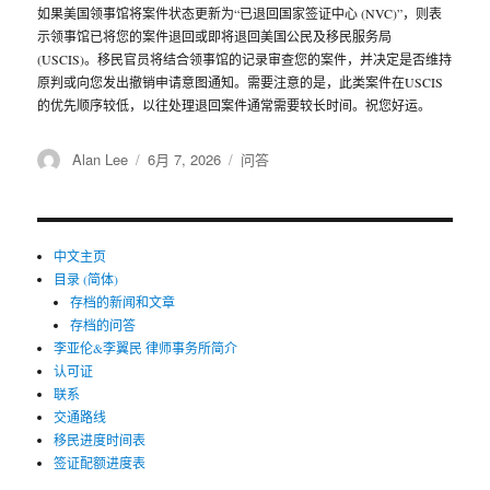
如果美国领事馆将案件状态更新为“已退回国家签证中心 (NVC)”，则表
示领事馆已将您的案件退回或即将退回美国公民及移民服务局
(USCIS)。移民官员将结合领事馆的记录审查您的案件，并决定是否维持
原判或向您发出撤销申请意图通知。需要注意的是，此类案件在USCIS
的优先顺序较低，以往处理退回案件通常需要较长时间。祝您好运。
作
Alan Lee
发
6月 7, 2026
分
问答
者
布
类
于
中文主页
目录 (简体)
存档的新闻和文章
存档的问答
李亚伦&李翼民 律师事务所简介
认可证
联系
交通路线
移民进度时间表
签证配额进度表