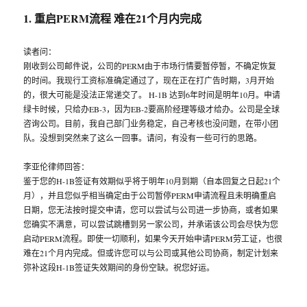
1. 重启PERM流程 难在21个月内完成
读者问：
刚收到公司邮件说，公司的PERM由于市场行情要暂停暂，不确定恢复
的时间。我现行工资标准确定通过了，现在正在打广告时期，3月开始
的，很大可能是没法正常递交了。 H-1B 达到6年时间是明年10月。申请
绿卡时候，只给办EB-3，因为EB-2要高阶经理等级才给办。公司是全球
咨询公司。目前，我自己部门业务稳定，自己考核也没问题，在带小团
队。没想到突然来了这么一回事。请问，有没有一些可行的思路。
李亚伦律师回答：
鉴于您的H-1B签证有效期似乎将于明年10月到期（自本回复之日起21个
月），并且您似乎相当确定由于公司暂停PERM申请流程且未明确重启
日期，您无法按时提交申请，您可以尝试与公司进一步协商，或者如果
您确实不满意，可以尝试跳槽到另一家公司，并承诺该公司会尽快为您
启动PERM流程。即使一切顺利，如果今天开始申请PERM劳工证，也很
难在21个月内完成。但或许您可以与公司或其他公司协商，制定计划来
弥补这段H-1B签证失效期间的身份空缺。祝您好运。