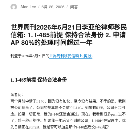
作
Alan Lee
发
6月 28, 2026
分
问答
者
布
类
于
世界周刊2026年6月21日李亚伦律师移民
信箱: 1. I-485前提 保持合法身份 2. 申请
AP 80%的处理时间超过一年
刊登于2026年6月21日的
世界周刊移民信箱上(剪报)
1. I-485前提 保持合法身份
读者问：
两个月前申请了I-140，因为没有加快，至今没有结果。不幸的是，我刚
被公司裁员了。公司的规章是不会撤回I-140。如果有RFE，公司不会回
应。如果一切正常，我的I-140还是会通过。现在，我看到很多perm过不
了，想一种可能性。如果我一年后又回到前公司，I-140还在审理中，优
先日期正在current，我是否可以加急那个I-140然后交I-485呢？