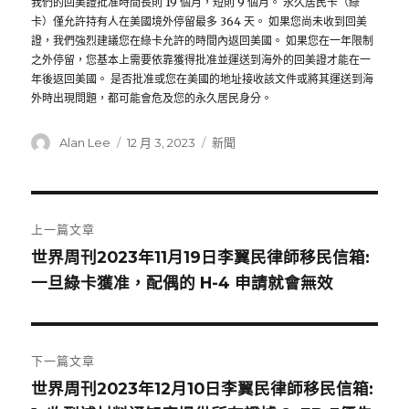
我們的回美證批准時間長則 19 個月，短則 9 個月。 永久居民卡（綠
卡）僅允許持有人在美國境外停留最多 364 天。 如果您尚未收到回美
證，我們強烈建議您在綠卡允許的時間內返回美國。 如果您在一年限制
之外停留，您基本上需要依靠獲得批准並運送到海外的回美證才能在一
年後返回美國。 是否批准或您在美國的地址接收該文件或將其運送到海
外時出現問題，都可能會危及您的永久居民身分。
作
Alan Lee
發
12 月 3, 2023
分
新聞
者
佈
類
日
期:
文
上一篇文章
章
世界周刊2023年11月19日李翼民律師移民信箱:
上
一旦綠卡獲准，配偶的 H-4 申請就會無效
一
導
篇
覽
文
章:
下一篇文章
世界周刊2023年12月10日李翼民律師移民信箱:
下