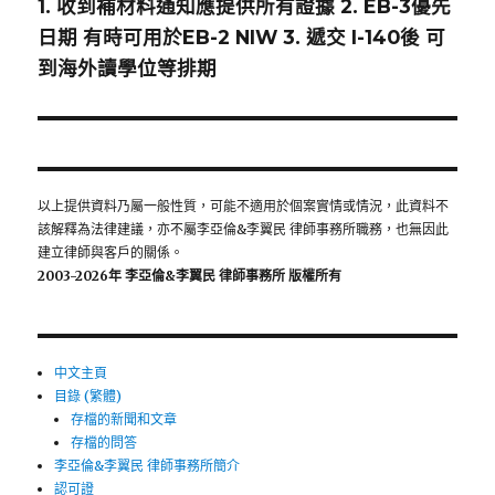
1. 收到補材料通知應提供所有證據 2. EB-3優先
一
日期 有時可用於EB-2 NIW 3. 遞交 I-140後 可
篇
到海外讀學位等排期
文
章:
以上提供資料乃屬一般性質，可能不適用於個案實情或情況，此資料不
該解釋為法律建議，亦不屬李亞倫&李翼民 律師事務所職務，也無因此
建立律師與客戶的關係。
2003-2026年 李亞倫&李翼民 律師事務所 版權所有
中文主頁
目錄 (繁體)
存檔的新聞和文章
存檔的問答
李亞倫&李翼民 律師事務所簡介
認可證