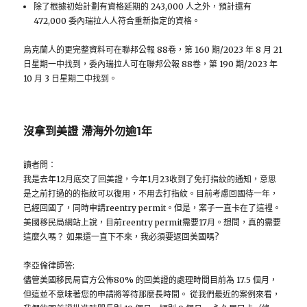
除了根據初始計劃有資格延期的 243,000 人之外，預計還有
472,000 委內瑞拉人人符合重新指定的資格。
烏克蘭人的更完整資料可在聯邦公報 88卷，第 160 期/2023 年 8 月 21
日星期一中找到，委內瑞拉人可在聯邦公報 88卷，第 190 期/2023 年
10 月 3 日星期二中找到。
沒拿到美證 滯海外勿逾1年
讀者問：
我是去年12月底交了回美證，今年1月23收到了免打指紋的通知，意思
是之前打過的的指紋可以復用，不用去打指紋。目前考慮回國待一年，
已經回國了，同時申請reentry permit。但是，案子一直卡在了這裡。
美國移民局網站上說，目前reentry permit需要17月。想問，真的需要
這麼久嗎？ 如果還一直下不來，我必須要返回美國嗎?
李亞倫律師答:
儘管美國移民局官方公佈80% 的回美證的處理時間目前為 17.5 個月，
但這並不意味著您的申請將等待那麼長時間。 從我們最近的案例來看，