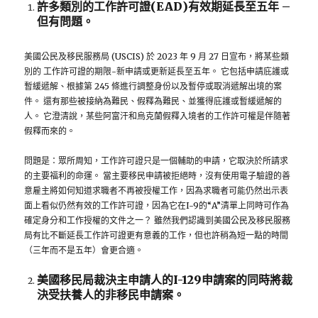
許多類別的工作許可證(EAD)有效期延長至五年 –
但有問題。
美國公民及移民服務局 (USCIS) 於 2023 年 9 月 27 日宣布，將某些類
別的 工作許可證的期限-新申請或更新延長至五年。 它包括申請庇護或
暫緩遞解、根據第 245 條進行調整身份以及暫停或取消遞解出境的案
件。 還有那些被接納為難民、假釋為難民、並獲得庇護或暫緩遞解的
人。 它澄清說，某些阿富汗和烏克蘭假釋入境者的工作許可權是伴隨著
假釋而來的。
問題是：眾所周知，工作許可證只是一個輔助的申請，它取決於所請求
的主要福利的命運。 當主要移民申請被拒絕時，沒有使用電子驗證的善
意雇主將如何知道求職者不再被授權工作，因為求職者可能仍然出示表
面上看似仍然有效的工作許可證，因為它在I-9的“A”清單上同時可作為
確定身分和工作授權的文件之一？ 雖然我們認識到美國公民及移民服務
局有比不斷延長工作許可證更有意義的工作，但也許稍為短一點的時間
（三年而不是五年）會更合適。
美國移民局裁決主申請人的I-129申請案的同時將裁
決受扶養人的非移民申請案。