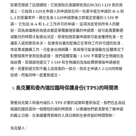
如果您錯過了這個通知，它就張貼在美國移民局(USCIS) I-129 表的頁
面上，它說與 I-129主申請人的申請放在同一包裹中遞交申請的 H-4 和
L-2 的家屬案件，將在批准 I-129申請案後立即裁定家屬的 I-539 申
請。 它包括 H-4 和 L-2 工作許可的申請。 這項消息受到所有人的歡
迎，因為美國移民局過去都是單獨審理家屬的申請案，故可能需要數週
或數月的時間才能做出決定，即使知道家屬申請很可能會獲得批准，也
讓家人感到懸而未決。 如果受扶養的配偶正在等待工作許可證的批准﹐
來從事或繼續工作，可能會出現困難。 新政策可能會鼓勵在這種情況下
對整個案件使用加急處理。 我們提醒家屬，I-539 不需要交生物識別及
指紋費，若錯誤地遞交了 I-539 和生物識別及指紋費將導致申請被拒
絕，而重新遞交則不屬上述政策的一部分，除非主申請人 I-129同時被
拒絕，然後同時一起重新遞交。
烏克蘭和委內瑞拉臨時保護身份(TPS)的時間表
隨著烏克蘭人和委內瑞拉人 TPS 計劃的延期和重新指定，我們在此為這
兩國的國民提供一個簡短的福利時間表，以便讓他們更清楚地了解申請
的截止日期、在美國獲得資格的入境日期和在美停留的時間限制：
烏克蘭人：