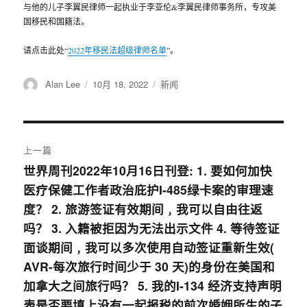
与他的儿子李翼民律师一起执业于李亚伦&李翼民律师事务所，专攻美
国移民和国籍法。
请点击此处“
2022年移民法超级律师名单
”。
作
Alan Lee
发
10月 18, 2022
分
新闻
者
布
类
于
文
上一篇
章
世界周刊2022年10月16日刊登: 1. 要如何加快
上
医疗保健工作者政治庇护I-485绿卡案的审理速
篇
导
度？ 2. 旅游签证有效期间﹐我可以自由往返
文
航
吗？ 3. 入籍被拒因为无法出示文件 4. 等待签证
章：
面谈期间﹐我可以多次使用自动签证重新生效(
AVR-每次旅行时间少于 30 天)的身份在美国和
加拿大之间旅行吗？ 5. 我的I-134 经济支持声明
表是否要填上没有一起报税的前次婚姻所生的子