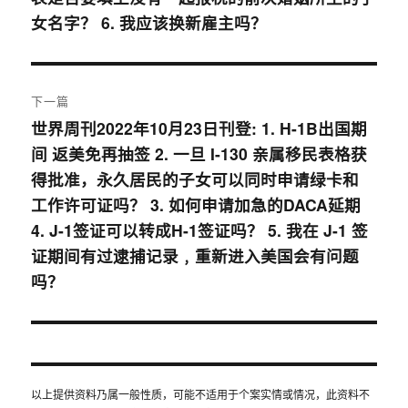
女名字？ 6. 我应该换新雇主吗？
下一篇
世界周刊2022年10月23日刊登: 1. H-1B出国期
下
间 返美免再抽签 2. 一旦 I-130 亲属移民表格获
篇
得批准，永久居民的子女可以同时申请绿卡和
文
工作许可证吗？ 3. 如何申请加急的DACA延期
章：
4. J-1签证可以转成H-1签证吗？ 5. 我在 J-1 签
证期间有过逮捕记录﹐重新进入美国会有问题
吗？
以上提供资料乃属一般性质，可能不适用于个案实情或情况，此资料不