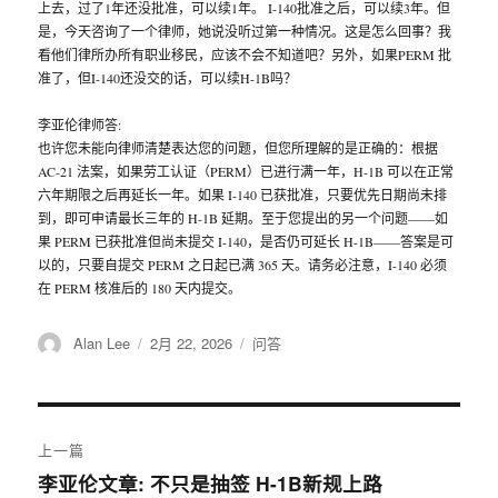
上去，过了1年还没批准，可以续1年。 I-140批准之后，可以续3年。但
是，今天咨询了一个律师，她说没听过第一种情况。这是怎么回事？我
看他们律所办所有职业移民，应该不会不知道吧？另外，如果PERM 批
准了，但I-140还没交的话，可以续H-1B吗？
李亚伦律师答:
也许您未能向律师清楚表达您的问题，但您所理解的是正确的：根据
AC-21 法案，如果劳工认证（PERM）已进行满一年，H-1B 可以在正常
六年期限之后再延长一年。如果 I-140 已获批准，只要优先日期尚未排
到，即可申请最长三年的 H-1B 延期。至于您提出的另一个问题——如
果 PERM 已获批准但尚未提交 I-140，是否仍可延长 H-1B——答案是可
以的，只要自提交 PERM 之日起已满 365 天。请务必注意，I-140 必须
在 PERM 核准后的 180 天内提交。
作
Alan Lee
发
2月 22, 2026
分
问答
者
布
类
于
文
上一篇
章
李亚伦文章: 不只是抽签 H-1B新规上路
上