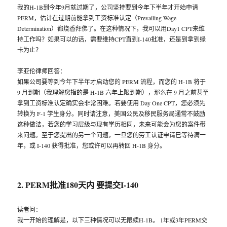
我的H-1B到今年9月就过期了，公司坚持要到今年下半年才开始申请
PERM，估计在过期前能拿到工资标准认定（Prevailing Wage
Determination）都烧香拜佛了。在这种情况下，我可以用Day1 CPT来维
持工作吗？如果可以的话，需要维持CPT直到I-140批准，还是到拿到绿
卡为止？
李亚伦律师回答：
如果公司要等到今年下半年才启动您的 PERM 流程，而您的 H-1B 将于
9 月到期（我理解您指的是 H-1B 六年上限到期），那么在 9 月之前甚至
拿到工资标准认定确实会非常困难。若要使用 Day One CPT，您必须先
转换为 F-1 学生身分。同时请注意，美国公民及移民服务局通常不鼓励
这种做法，若您的学习层级与现有学历相同，未来可能会为您的案件带
来问题。至于您提出的另一个问题，一旦您的劳工认证申请已等待满一
年，或 I-140 获得批准，您或许可以再转回 H-1B 身分。
2. PERM批准180天内 要提交I-140
读者问：
我一开始的理解是，以下三种情况可以无限续H-1B。 1年或3年PERM交