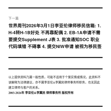
篇
导
文
航
章：
下一篇
世界周刊2026年3月1日李亚伦律师移民信箱: 1.
下
H-4转H-1B好处 不再靠配偶 2. EB-1A申请不需
篇
要提交Supplement J表 3. 批准通知SOC 职业
文
代码填错 不碍事 4. 提交NIW申请 被视为移民签
章：
以上提供资料乃属一般性质，可能不适用于个案实情或情况，此资料不
该解释为法律建议，亦不属李亚伦&李翼民律师事务所职务，也无因此
建立律师与客户的关系。
2003-2026年 李亚伦&李翼民
律师事务所 版权所有