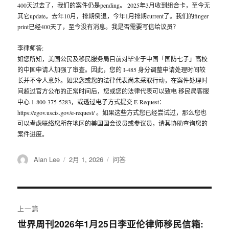
400天过去了，我们的案件仍是pending。 2025年3月收到组合卡，至今无
其它update。去年10月，排期倒退，今年1月排期current了。我们的finger
print已经400天了，至今没有消息。我是否需要写信给议员？
李律师答:
如您所知，美国公民及移民服务局目前对毕业于中国「国防七子」高校
的中国申请人加强了审查。因此，您的 I-485 身分调整申请处理时间较
长并不令人意外。如果您或您的法律代表尚未采取行动，在案件处理时
间超过官方公布的正常时间后，您或您的法律代表可以致电 移民局客服
中心 1-800-375-5283，或透过电子方式提交 E-Request：
https://egov.uscis.gov/e-request/ 。如果这些方式您已经尝试过，那么您也
可以考虑联络您所在地区的美国国会议员或参议员，请其协助查询您的
案件进度。
作
Alan Lee
发
2月 1, 2026
分
问答
者
布
类
于
文
上一篇
章
世界周刊2026年1月25日李亚伦律师移民信箱:
上