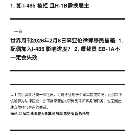
1. 如 I-485 被拒 且H-1B需换雇主
篇
导
文
航
章：
下一篇
世界周刊2026年2月8日李亚伦律师移民信箱: 1.
下
配偶加入I-485 影响进度？ 2. 遭裁员 EB-1A不
篇
一定会失效
文
章：
以上提供资料乃属一般性质，可能不适用于个案实情或情况，此资料不
该解释为法律建议，亦不属李亚伦&李翼民律师事务所职务，也无因此
建立律师与客户的关系。
2003-2026年 李亚伦&李翼民
律师事务所 版权所有