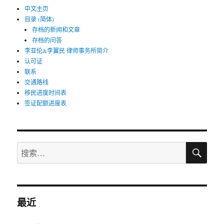
中文主页
目录 (简体)
存档的新闻和文章
存档的问答
李亚伦&李翼民 律师事务所简介
认可证
联系
交通路线
移民进度时间表
签证配额进度表
搜
搜
索
索：
最近