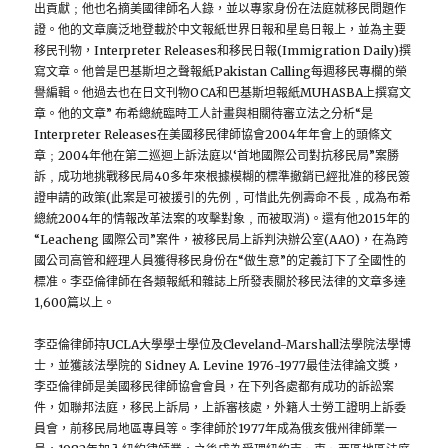
出貢獻﹔他也名摘美國律師名人錄，並以專家身份在法庭就移民問題作
證。他的文章廣泛地登載於中文報紙世界日報和星島日報上，並為主要
移民刊物，Interpreter Releases和移民日報(Immigration Daily)撰
寫文章。他曾是巴基斯坦之聲報紙Pakistan Calling每週移民專欄的榮
譽編輯。他過去也在日文刊物OCA和巴基斯坦報紙MUHASBA上撰寫文
章。他的文章” 布希總統臨時工人計畫與相關待審立法之分析“是
Interpreter Releases在美國移民律師協會2004年年會上的頭條文
章﹔2004年他在第二巡迴上訴法庭以‘首地國際公司對抗移民局”案勝
訴﹐成功地挑戰移民局40多年來根據模糊的標準撤銷已經批准的移民簽
證申請的政策(此案是可被援引的先例﹐可惜此先例壽命不長﹐成為布希
總統2004年的情報改革法案的攻擊對象﹐而被取消)。還有他2015年的
“Leacheng 國際公司”案件，被移民局上訴判決辦公室(AAO)，在為跨
國公司高管和經理人員獲得移民身份在“做生意”的定義訂下了全國性的
標准。李亞倫律師在各類報紙和雜誌上所發表關於移民法律的文章多達
1,600篇以上。
李亞倫律師持UCLA大學學士學位及Cleveland-Marshall法學院法學博
士，並獲該法學院的 Sidney A. Levine 1976-1977最佳法律論文獎，
李亞倫律師是美國移民律師協會會員，在下列各處都有成功的訴訟案
件，如聯邦法庭，移民上訴局，上訴審核處，外籍人士勞工證明上訴委
員會，前移民局地區專員等。李律師於1977年成為俄亥俄州律師業一