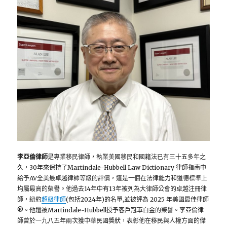
李亞倫律師
是專業移民律師，執業美國移民和國籍法已有三十五多年之
久，30年來保持了Martindale-Hubbell Law Dictionary 律師指南中
給予AV全美最卓越律師等級的評價，這是一個在法律能力和道德標準上
均屬最高的榮譽。他過去14年中有13年被列為大律師公會的卓越注冊律
師，紐約
超級律師
(包括2024年)的名單,並被評為 2025 年美國最佳律師
®。他還被Martindale-Hubbell授予客戶冠軍白金的榮譽。李亞倫律
師曾於一九八五年兩次獲中華民國獎狀，表彰他在移民與人權方面的傑